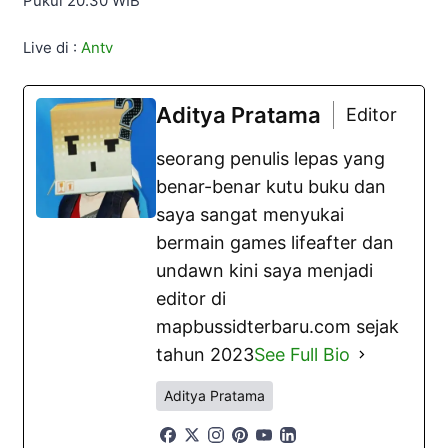
Pukul 20.30 WIB
Live di :
Antv
Aditya Pratama
Editor
seorang penulis lepas yang
benar-benar kutu buku dan
saya sangat menyukai
bermain games lifeafter dan
undawn kini saya menjadi
editor di
mapbussidterbaru.com sejak
tahun 2023
See Full Bio
Aditya Pratama