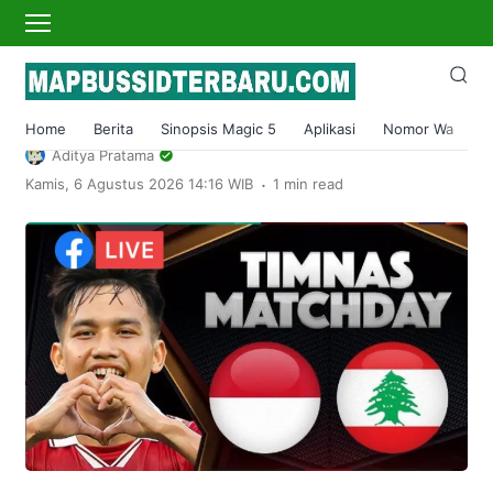
›
Home
Sport
Live Streaming Timnas Indonesia U22 Vs
Lebanon Malam Ini
Home
Berita
Sinopsis Magic 5
Aplikasi
Nomor Wa
S
Aditya Pratama
.
Kamis, 6 Agustus 2026 14:16 WIB
1 min read