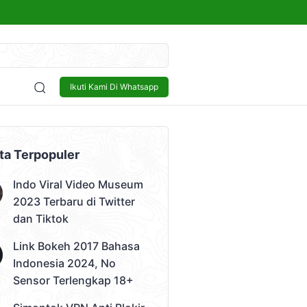
kap 18+
Sensor
Bisnis
Lowongan Kerja
Tech and Gadget
Ikuti Kami Di Whatsapp
 Video)
ta Terpopuler
Indo Viral Video Museum
2023 Terbaru di Twitter
dan Tiktok
Link Bokeh 2017 Bahasa
Indonesia 2024, No
Sensor Terlengkap 18+