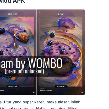
 Mod APK
 fitur yang super keren, maka alasan inilah
i cukup populer. Hal ini juga bisa dilihat