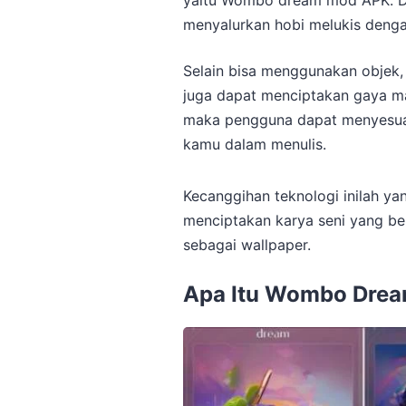
yaitu Wombo dream mod APK. De
menyalurkan hobi melukis deng
Selain bisa menggunakan objek,
juga dapat menciptakan gaya maup
maka pengguna dapat menyesua
kamu dalam menulis.
Kecanggihan teknologi inilah y
menciptakan karya seni yang be
sebagai wallpaper.
Apa Itu Wombo Dre