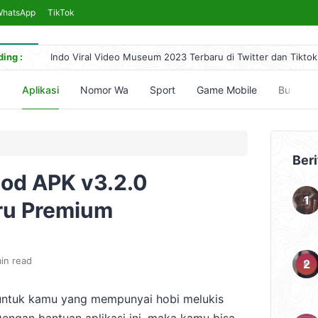
WhatsApp
TikTok
ing :
Indo Viral Video Museum 2023 Terbaru di Twitter dan Tiktok
Link Bokeh 2017 Bahasa Indonesia 2024, No Sensor Terleng
Simontok VPN Anti Blokir Bebas Akses Video Bokeh Tanpa 
5
Aplikasi
Nomor Wa
Sport
Game Mobile
Bussid
Yandex Indonesia Apk Terbaru 2023 Hari Ini (Link Download
5 Cara Nonton Yandex Video Terlarang & Aksesnya (Mudah)
Beri
d APK v3.2.0
ru Premium
in read
 untuk kamu yang mempunyai hobi melukis