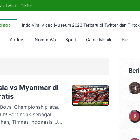
WhatsApp
TikTok
ing :
Indo Viral Video Museum 2023 Terbaru di Twitter dan Tiktok
Link Bokeh 2017 Bahasa Indonesia 2024, No Sensor Terleng
Simontok VPN Anti Blokir Bebas Akses Video Bokeh Tanpa 
5
Aplikasi
Nomor Wa
Sport
Game Mobile
Bussid
Yandex Indonesia Apk Terbaru 2023 Hari Ini (Link Download
5 Cara Nonton Yandex Video Terlarang & Aksesnya (Mudah)
Beri
sia vs Myanmar di
atis
Boys’ Championship atau
uh! Bertindak sebagai
ahan, Timnas Indonesia U-
anya di Grup A.Indonesia
angsung ditantang oleh