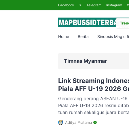
Facebook
X
Telegram
Instagram
Trend
Home
Berita
Sinopsis Magic 
Timnas Myanmar
Link Streaming Indone
Piala AFF U-19 2026 Gr
Genderang perang ASEAN U-19 
Piala AFF U-19 2026 resmi ditab
tuan rumah sekaligus juara bert
19 siap memulai langkah perdan
Aditya Pratama
U-19 ​Skuad Garuda Muda akan l