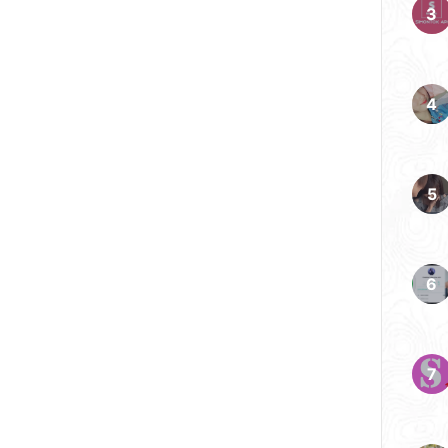
9 dalam laga pembuka
ng sengit dan bertensi