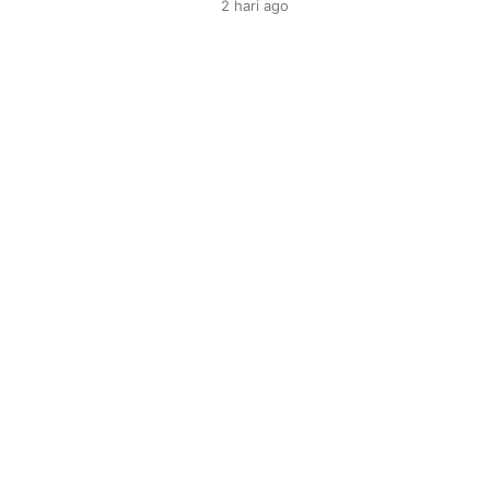
2 hari
ago
kekuatan tangguh Myanmar U-1
yang diprediksi bakal berlangsu
tinggi. ​Jadwal & […]