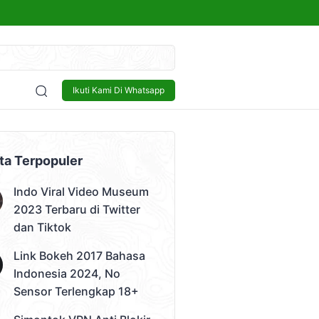
kap 18+
Sensor
Bisnis
Lowongan Kerja
Tech and Gadget
Ikuti Kami Di Whatsapp
 Video)
ta Terpopuler
Indo Viral Video Museum
2023 Terbaru di Twitter
dan Tiktok
Link Bokeh 2017 Bahasa
Indonesia 2024, No
Sensor Terlengkap 18+