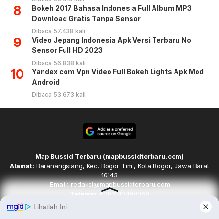
8
Bokeh 2017 Bahasa Indonesia Full Album MP3
Download Gratis Tanpa Sensor
Dibaca 57.438 kali
9
Video Jepang Indonesia Apk Versi Terbaru No
Sensor Full HD 2023
Dibaca 56.838 kali
10
Yandex com Vpn Video Full Bokeh Lights Apk Mod
Android
Dibaca 53.673 kali
Map Bussid Terbaru (mapbussidterbaru.com)
Alamat:
Baranangsiang, Kec. Bogor Tim., Kota Bogor, Jawa Barat
16143
Email:
redaksi@mapbussidterbaru.com
Telepon
: 6283142498068
Ikuti kami di