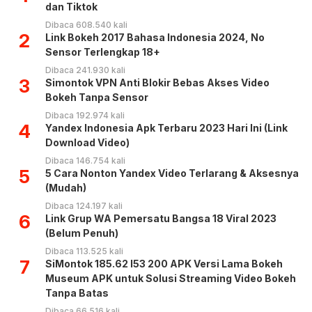
dan Tiktok
Dibaca 608.540 kali
2
Link Bokeh 2017 Bahasa Indonesia 2024, No
Sensor Terlengkap 18+
Dibaca 241.930 kali
3
Simontok VPN Anti Blokir Bebas Akses Video
Bokeh Tanpa Sensor
Dibaca 192.974 kali
4
Yandex Indonesia Apk Terbaru 2023 Hari Ini (Link
Download Video)
Dibaca 146.754 kali
5
5 Cara Nonton Yandex Video Terlarang & Aksesnya
(Mudah)
Dibaca 124.197 kali
6
Link Grup WA Pemersatu Bangsa 18 Viral 2023
(Belum Penuh)
Dibaca 113.525 kali
7
SiMontok 185.62 l53 200 APK Versi Lama Bokeh
Museum APK untuk Solusi Streaming Video Bokeh
Tanpa Batas
Dibaca 66.516 kali