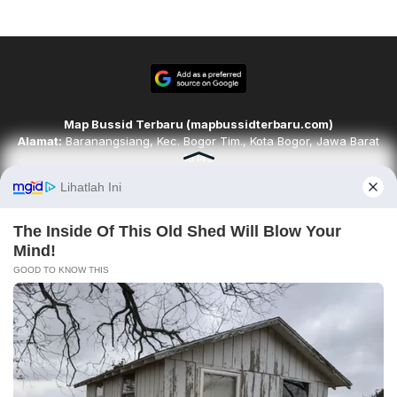
Map Bussid Terbaru (mapbussidterbaru.com)
Alamat:
Baranangsiang, Kec. Bogor Tim., Kota Bogor, Jawa Barat
16143
Email:
redaksi@mapbussidterbaru.com
Telepon
: 6283142498068
Ikuti kami di
Tim Redaksi
Kode Etik
Pedoman Media Siber
Karir
Disclaimer
Contact
About
Copyright © 2026. mapbussidterbaru.com. All rights reserved