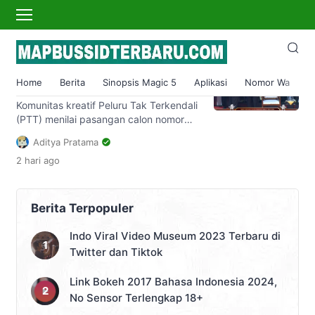
piplres 2024
Pasangan Ganjar-Mahfud
Dinilai Pemimpin Paket
Home
Berita
Sinopsis Magic 5
Aplikasi
Nomor Wa
S
Komplit di Pilpres 2024
Komunitas kreatif Peluru Tak Terkendali
(PTT) menilai pasangan calon nomor
urut tiga, Ganjar Pranowo – Mahfud MD
Aditya Pratama
merupakan pemimpin paket komplit.
2 hari
ago
Sebab, keduanya merupakan pejabat
yang kenyang akan pengalaman.
Demikian disampaikan penyanyi rap
Samuel Alexander Pieter atau Young
Berita Terpopuler
Lex yang merupakan salah satu
inisiator komunitas Peluru Tak
Indo Viral Video Museum 2023 Terbaru di
Terkendali saat bertemu langsung
Twitter dan Tiktok
dengan masyarakat Desa Sukaraya,
[…]
Link Bokeh 2017 Bahasa Indonesia 2024,
No Sensor Terlengkap 18+