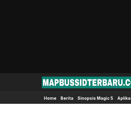
Map Bussid Terbaru
MapBussidTerbaru.com | Pusat Download 
Home
Berita
Sinopsis Magic 5
Aplika