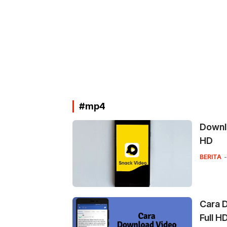
#mp4
Downl
HD
BERITA
Cara 
Full H