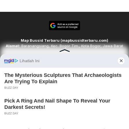
Map Bussid Terbaru (mapbussidterbaru.com)
Alamat:
Baranangsiang, Kec. Bogor Tim., Kota Bogor, Jawa Barat
16143
Email:
redaksi@mapbussidterbaru.com
Telepon
: 6283142498068
Ikuti kami di
Tim Redaksi
Kode Etik
Pedoman Media Siber
Karir
Disclaimer
Contact
About
Copyright © 2026. mapbussidterbaru.com. All rights reserved