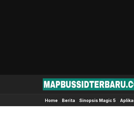
Map Bussid Terbaru
MapBussidTerbaru.com | Pusat Download 
Home
Berita
Sinopsis Magic 5
Aplika