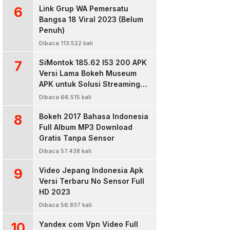
6
Link Grup WA Pemersatu
Bangsa 18 Viral 2023 (Belum
Penuh)
Dibaca 113.522 kali
7
SiMontok 185.62 l53 200 APK
Versi Lama Bokeh Museum
APK untuk Solusi Streaming
Video Bokeh Tanpa Batas
Dibaca 66.515 kali
8
Bokeh 2017 Bahasa Indonesia
Full Album MP3 Download
Gratis Tanpa Sensor
Dibaca 57.438 kali
9
Video Jepang Indonesia Apk
Versi Terbaru No Sensor Full
HD 2023
Dibaca 56.837 kali
10
Yandex com Vpn Video Full