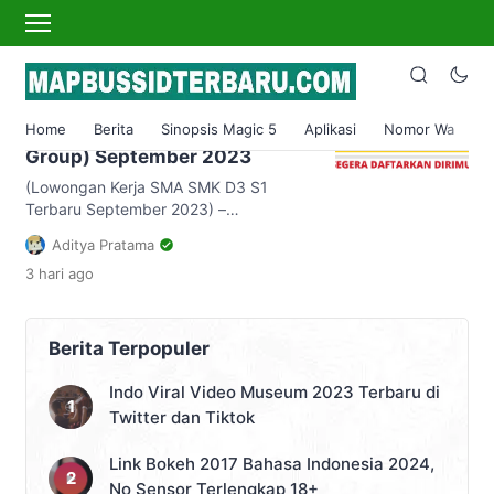
lowongan kerja indomaret
Lowongan Kerja SMA SMK
Terbaru PT Indomarco
Home
Berita
Sinopsis Magic 5
Aplikasi
Nomor Wa
S
Prismatama (Indomaret
Group) September 2023
(Lowongan Kerja SMA SMK D3 S1
Terbaru September 2023) –
Mendapatkan pekerjaan yang sesuai
Aditya Pratama
dengan yang diinginkan adalah salah
3 hari
ago
satu idaman bagi setiap orang di saat
baru saja lulus dari jenjang perkuliahan.
Sewaktu Anda lulus dari perkuliahan, itu
bukanlah akhir dari segala perjuangan
Berita Terpopuler
anda menggapai sebuah karir tetapi hal
tersebut adalah awal dari perjuangan
Indo Viral Video Museum 2023 Terbaru di
anda […]
Twitter dan Tiktok
Link Bokeh 2017 Bahasa Indonesia 2024,
No Sensor Terlengkap 18+