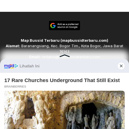
Map Bussid Terbaru (mapbussidterbaru.com)
Alamat:
Baranangsiang, Kec. Bogor Tim., Kota Bogor, Jawa Barat
16143
Email:
redaksi@mapbussidterbaru.com
Telepon
: 6283142498068
Ikuti kami di
Tim Redaksi
Kode Etik
Pedoman Media Siber
Karir
Disclaimer
Contact
About
Copyright © 2026. mapbussidterbaru.com. All rights reserved