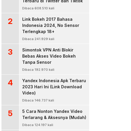
Terbaru di Twitter dan Tiktok
Dibaca 608.510 kali
2
Link Bokeh 2017 Bahasa
Indonesia 2024, No Sensor
Terlengkap 18+
Dibaca 241.929 kali
3
Simontok VPN Anti Blokir
Bebas Akses Video Bokeh
Tanpa Sensor
Dibaca 192.970 kali
4
Yandex Indonesia Apk Terbaru
2023 Hari Ini (Link Download
Video)
Dibaca 146.737 kali
5
5 Cara Nonton Yandex Video
Terlarang & Aksesnya (Mudah)
Dibaca 124.197 kali