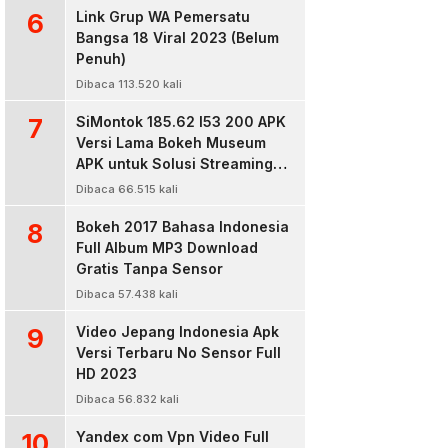
6
Link Grup WA Pemersatu
Bangsa 18 Viral 2023 (Belum
Penuh)
Dibaca 113.520 kali
7
SiMontok 185.62 l53 200 APK
Versi Lama Bokeh Museum
APK untuk Solusi Streaming
Video Bokeh Tanpa Batas
Dibaca 66.515 kali
8
Bokeh 2017 Bahasa Indonesia
Full Album MP3 Download
Gratis Tanpa Sensor
Dibaca 57.438 kali
9
Video Jepang Indonesia Apk
Versi Terbaru No Sensor Full
HD 2023
Dibaca 56.832 kali
10
Yandex com Vpn Video Full