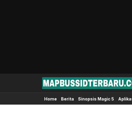
Map Bussid Terbaru
MapBussidTerbaru.com | Pusat Download 
Home
Berita
Sinopsis Magic 5
Aplika