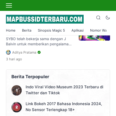
j balvinn
Subway Surfers bekerja sama
dengan J Balvin dan
Home
Berita
Sinopsis Magic 5
Aplikasi
Nomor Wa
S
PlanetPlay
SYBO telah bekerja sama dengan J
Balvin untuk memberikan pengalaman
kepada para pemainnya sebagai
Aditya Pratama
karakter baru yang dapat dimainkan di
3 hari
ago
Subway Surfers, sambil menawarkan
dukungan mereka kepada proyek-
proyek lingkungan global di sepanjang
perjalanannya. Secara khusus, Anda
Berita Terpopuler
dapat melakukan bagian Anda untuk
menyumbang ke Proyek Kompor Bersih
Indo Viral Video Museum 2023 Terbaru di
Hongera melalui pembelian karakter
Twitter dan Tiktok
Balvin dalam game. Ini akan […]
Link Bokeh 2017 Bahasa Indonesia 2024,
No Sensor Terlengkap 18+