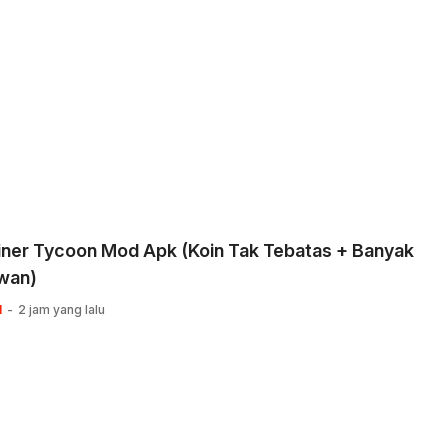
iner Tycoon Mod Apk (Koin Tak Tebatas + Banyak
wan)
I
2 jam yang lalu