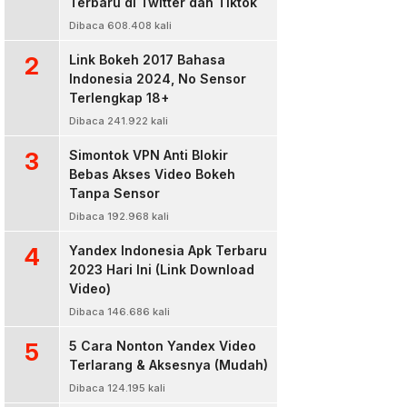
Terbaru di Twitter dan Tiktok
Dibaca 608.408 kali
2
Link Bokeh 2017 Bahasa
Indonesia 2024, No Sensor
Terlengkap 18+
Dibaca 241.922 kali
3
Simontok VPN Anti Blokir
Bebas Akses Video Bokeh
Tanpa Sensor
Dibaca 192.968 kali
4
Yandex Indonesia Apk Terbaru
2023 Hari Ini (Link Download
Video)
Dibaca 146.686 kali
5
5 Cara Nonton Yandex Video
Terlarang & Aksesnya (Mudah)
Dibaca 124.195 kali