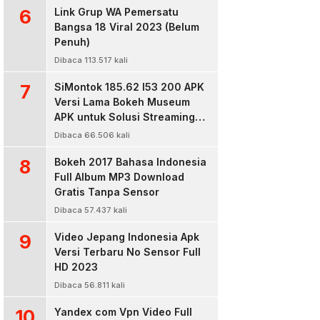
6
Link Grup WA Pemersatu
Bangsa 18 Viral 2023 (Belum
Penuh)
Dibaca 113.517 kali
7
SiMontok 185.62 l53 200 APK
Versi Lama Bokeh Museum
APK untuk Solusi Streaming
Video Bokeh Tanpa Batas
Dibaca 66.506 kali
8
Bokeh 2017 Bahasa Indonesia
Full Album MP3 Download
Gratis Tanpa Sensor
Dibaca 57.437 kali
9
Video Jepang Indonesia Apk
Versi Terbaru No Sensor Full
HD 2023
Dibaca 56.811 kali
10
Yandex com Vpn Video Full