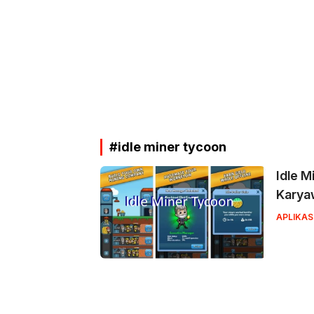
#idle miner tycoon
Idle M
Karya
APLIKAS