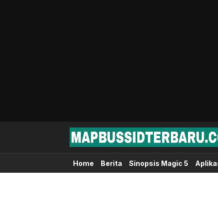
Map Bussid Terbaru
MapBussidTerbaru.com | Pusat Download 
Home
Berita
Sinopsis Magic 5
Aplika