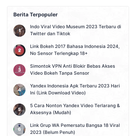
dalam HPNC (Honda PCX New
Community) Bogor Raya Chapter, motor
bongsor ini adalah tiket menuju sebuah
Berita Terpopuler
ikatan persaudaraan yang tanpa batas.
Berawal dari kesamaan hobi dan
Indo Viral Video Museum 2023 Terbaru di
kecintaan terhadap skutik premium
Twitter dan Tiktok
Honda […]
Link Bokeh 2017 Bahasa Indonesia 2024,
No Sensor Terlengkap 18+
Simontok VPN Anti Blokir Bebas Akses
Video Bokeh Tanpa Sensor
Yandex Indonesia Apk Terbaru 2023 Hari
Ini (Link Download Video)
5 Cara Nonton Yandex Video Terlarang &
Aksesnya (Mudah)
Link Grup WA Pemersatu Bangsa 18 Viral
2023 (Belum Penuh)