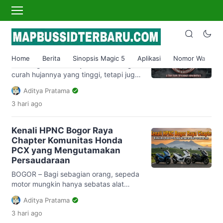
hpnc
HPNC Bogor Raya Chapter
Lebih dari Sekadar Komunitas
Home
Berita
Sinopsis Magic 5
Aplikasi
Nomor Wa
S
Kota Bogor tidak hanya dikenal dengan
curah hujannya yang tinggi, tetapi juga
dengan geliat komunitas otomotifnya
Aditya Pratama
yang sangat aktif. Salah satu yang
3 hari
ago
paling menonjol dan memiliki solidaritas
tinggi adalah Honda PCX New
Community (HPNC) Bogor Raya
Kenali HPNC Bogor Raya
Chapter. ​Sebagai wadah bagi para
Chapter Komunitas Honda
pemilik skutik premium Honda PCX,
PCX yang Mengutamakan
HPNC Bogor Raya telah tumbuh
Persaudaraan
menjadi ruang bagi para […]
BOGOR – Bagi sebagian orang, sepeda
motor mungkin hanya sebatas alat
transportasi untuk menembus
Aditya Pratama
kemacetan jalanan. Namun, bagi para
3 hari
ago
pemilik Honda PCX yang tergabung