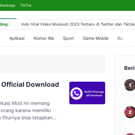
WhatsApp
TikTok
ing :
Indo Viral Video Museum 2023 Terbaru di Twitter dan Tiktok
Link Bokeh 2017 Bahasa Indonesia 2024, No Sensor Terleng
Simontok VPN Anti Blokir Bebas Akses Video Bokeh Tanpa 
5
Aplikasi
Nomor Wa
Sport
Game Mobile
Bussid
Yandex Indonesia Apk Terbaru 2023 Hari Ini (Link Download
5 Cara Nonton Yandex Video Terlarang & Aksesnya (Mudah)
Beri
fficial Download
ikasi Mod ini memang
 orang karena memiliki
n fiturnya bisa tetapkan
difikasi ini memiliki fitur
 untuk kalian coba.