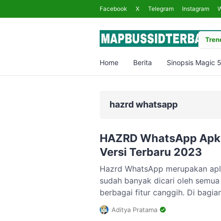
Facebook
X
Telegram
Instagram
Trend
Home
Berita
Sinopsis Magic 
hazrd whatsapp
HAZRD WhatsApp Apk O
Versi Terbaru 2023
Hazrd WhatsApp merupakan apl
sudah banyak dicari oleh semua
berbagai fitur canggih. Di bagia
bahwa aplikasi WhastApp hasil mo
Aditya Pratama
canggih yang sungguh luar biasa