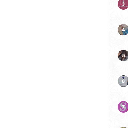
lit memang sangat
nsupport sistem