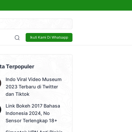
kap 18+
Sensor
Bisnis
Lowongan Kerja
Tech and Gadget
Ikuti Kami Di Whatsapp
 Video)
ta Terpopuler
Indo Viral Video Museum
2023 Terbaru di Twitter
dan Tiktok
Link Bokeh 2017 Bahasa
Indonesia 2024, No
Sensor Terlengkap 18+