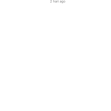
2 hari
ago
Kehadiran dari fitur yang komp
dibutuhkan. Tentu bagi bisa me
berkomunikasi yang bagus, […]