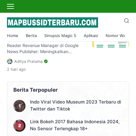
google news publisher
Apa itu Reader Revenue
Manager Google News
Home
Berita
Sinopsis Magic 5
Aplikasi
Nomor Wa
S
Publisher?
Reader Revenue Manager di Google
News Publisher: Meningkatkan
Pendapatan dan Memperkuat
Aditya Pratama
Hubungan dengan Pembaca Dalam era
2 hari
ago
digital seperti saat ini, dunia jurnalistik
mengalami banyak perubahan. Pada
awalnya, media konvensional seperti
koran dan majalah diterbitkan dan
Berita Terpopuler
didistribusikan secara cetak. Namun,
dengan semakin berkembangnya
Indo Viral Video Museum 2023 Terbaru di
teknologi, media tersebut
Twitter dan Tiktok
bertransformasi menjadi digital dan
bisa diakses melalui internet. Sebagai
Link Bokeh 2017 Bahasa Indonesia 2024,
hasilnya, […]
No Sensor Terlengkap 18+