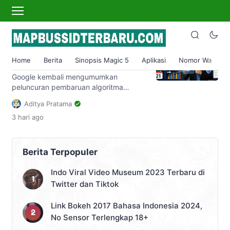
google core update
Google Rilis Core Update Mei
2026: Apa yang Perlu
Home
Berita
Sinopsis Magic 5
Aplikasi
Nomor Wa
S
Diketahui Pemilik Website?
Google kembali mengumumkan
peluncuran pembaruan algoritma
utamanya, yaitu Core Update Mei
Aditya Pratama
2026, pada hari Kamis, 21 Mei 2026.
3 hari
ago
Pengumuman resmi ini dirilis melalui
Google Search Status Dashboard serta
akun resmi Google Search Central di
media sosial X. ​Ini merupakan
Berita Terpopuler
pembaruan inti pencarian (broad core
update) kedua yang diluncurkan
Indo Viral Video Museum 2023 Terbaru di
Google sepanjang tahun 2026, setelah
Twitter dan Tiktok
sebelumnya merilis […]
Link Bokeh 2017 Bahasa Indonesia 2024,
No Sensor Terlengkap 18+