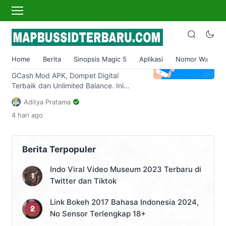
gcash mod apk
GCash Mod APK v5.65.1
Download Unlimited Balance
Home
Berita
Sinopsis Magic 5
Aplikasi
Nomor Wa
S
Terbaru
GCash Mod APK, Dompet Digital
Terbaik dan Unlimited Balance. Ini
adalah aplikasi keuangan revolusioner
Aditya Pratama
yang membawa kebebasan finansial ke
4 hari
ago
ujung jari kamu. Namun, sebelum
berburu unduhan, mari kita bahas lebih
dalam tentang apa itu GCash Mod.
Memiliki dompet digital adalah
Berita Terpopuler
kebutuhan di era digital ini. Namun,
tidak semua dompet digital diciptakan
Indo Viral Video Museum 2023 Terbaru di
sama. GCash Mod, dengan […]
Twitter dan Tiktok
Link Bokeh 2017 Bahasa Indonesia 2024,
No Sensor Terlengkap 18+