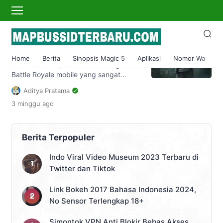
freee fire
5 Senjata Sniper Terbaik di
Free Fire,Bisa One Hit One Kill
Home
Berita
Sinopsis Magic 5
Aplikasi
Nomor Wa
S
Free Fire merupakan salah satu game
Battle Royale mobile yang sangat
populer. Soalnya game yang satu ini
Aditya Pratama
ringan dan juga memiliki gameplay
3 minggu
ago
yang seru. Sebagai game battle royale
tentunya Free Fire memiliki banyak
sekali senjata yang bisa digunakan oleh
para playernya. Dan kali ini
Berita Terpopuler
mapbussidterbaru ingin berbagi
rekomendasi senjata Sniper terbaik di
Indo Viral Video Museum 2023 Terbaru di
FF. Sniper merupakan […]
Twitter dan Tiktok
Link Bokeh 2017 Bahasa Indonesia 2024,
No Sensor Terlengkap 18+
Simontok VPN Anti Blokir Bebas Akses