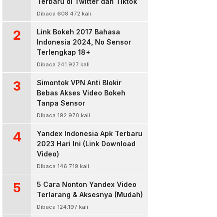
Terbaru di Twitter dan Tiktok
Dibaca 608.472 kali
2
Link Bokeh 2017 Bahasa
Indonesia 2024, No Sensor
Terlengkap 18+
Dibaca 241.927 kali
3
Simontok VPN Anti Blokir
Bebas Akses Video Bokeh
Tanpa Sensor
Dibaca 192.970 kali
4
Yandex Indonesia Apk Terbaru
2023 Hari Ini (Link Download
Video)
Dibaca 146.719 kali
5
5 Cara Nonton Yandex Video
Terlarang & Aksesnya (Mudah)
Dibaca 124.197 kali