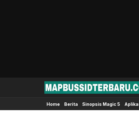
Map Bussid Terbaru
MapBussidTerbaru.com | Pusat Download 
Home
Berita
Sinopsis Magic 5
Aplika