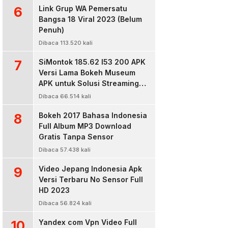
6
Link Grup WA Pemersatu
Bangsa 18 Viral 2023 (Belum
Penuh)
Dibaca 113.520 kali
7
SiMontok 185.62 l53 200 APK
Versi Lama Bokeh Museum
APK untuk Solusi Streaming
Video Bokeh Tanpa Batas
Dibaca 66.514 kali
8
Bokeh 2017 Bahasa Indonesia
Full Album MP3 Download
Gratis Tanpa Sensor
Dibaca 57.438 kali
9
Video Jepang Indonesia Apk
Versi Terbaru No Sensor Full
HD 2023
Dibaca 56.824 kali
10
Yandex com Vpn Video Full