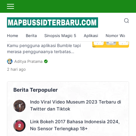
bumble mod
Download Bumble Mod Apk
Kencan Premium/VIP
Home
Berita
Sinopsis Magic 5
Aplikasi
Nomor Wa
S
Unlimited Chat
Kamu pengguna aplikasi Bumble tapi
merasa penggunaanya terbatas
bahkan terlihat akan menguras
Aditya Pratama
dompet? Mungkin kehadiran Bumble
2 hari
ago
Mod APK bisa jadi cara untuk
menggunakan alat ini secara gratis tapi
powerful. Aplikasi disebut powerful
karena ada banyak sekali fitur yang
Berita Terpopuler
bisa digunakan dengan memanfaatkan
rancangan hasil dari developer pihak
Indo Viral Video Museum 2023 Terbaru di
ketiga tersebut. Apa Itu Bumble Mod
Twitter dan Tiktok
APK? Aplikasi […]
Link Bokeh 2017 Bahasa Indonesia 2024,
No Sensor Terlengkap 18+