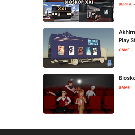
BERITA
Akhirn
Play St
GAME
Biosk
GAME