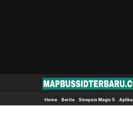
Map Bussid Terbaru
MapBussidTerbaru.com | Pusat Download 
Home
Berita
Sinopsis Magic 5
Aplika