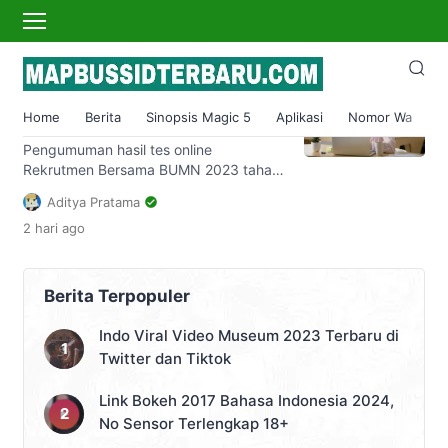
bahasa inggris
Kisi kisi Tes Bahasa Inggris
(TOEFL) Rekrutmen BUMN
Home
Berita
Sinopsis Magic 5
Aplikasi
Nomor Wa
S
2023
Pengumuman hasil tes online
Rekrutmen Bersama BUMN 2023 tahap
1 diumumkan Senin, 3 Juli 2023. Bagi
Aditya Pratama
peserta yang lolos, tentunya harus
2 hari
ago
mempersiapkan diri untuk menghadapi
tes online tahap 2. Simak, kisi-kisi tes
Bahasa Inggris BUMN 2023 tahap 2.
Proses Rekrutmen Bersama BUMN
Berita Terpopuler
2023 telah memasuki tahap
pengumuman TKD (Tes Kemampuan
Indo Viral Video Museum 2023 Terbaru di
Dasar) tahap 1. Tes online […]
Twitter dan Tiktok
Link Bokeh 2017 Bahasa Indonesia 2024,
No Sensor Terlengkap 18+