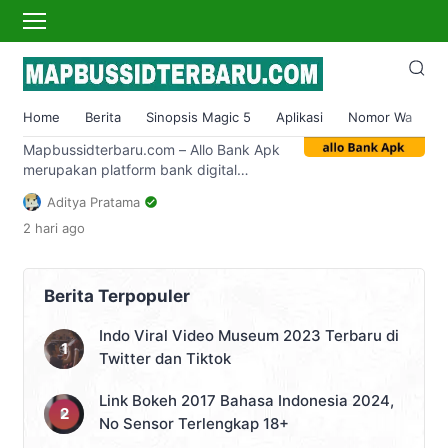
allo bank
Download Allo Bank Apk
Terbaru 2023 Dengan Banyak
Home
Berita
Sinopsis Magic 5
Aplikasi
Nomor Wa
S
Keunggulan
Mapbussidterbaru.com – Allo Bank Apk
merupakan platform bank digital
terbaru yang di dalamnya terdapat
Aditya Pratama
banyak sekali fitur memanjakan. Jika
2 hari
ago
saat ini kamu sedang mencari
keterangan informasi terkait aplikasi ini,
maka sekarang kamu sedang berada di
tempat yang tepat. Aplikasi ini
Berita Terpopuler
merupakan salah satu aplikasi dompet
elektronik sekaligus rekening elektronik
Indo Viral Video Museum 2023 Terbaru di
yang terbilang masih baru di rilis. […]
Twitter dan Tiktok
Link Bokeh 2017 Bahasa Indonesia 2024,
No Sensor Terlengkap 18+