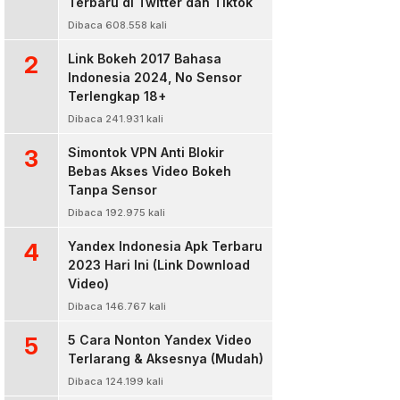
Terbaru di Twitter dan Tiktok
Dibaca 608.558 kali
2
Link Bokeh 2017 Bahasa
Indonesia 2024, No Sensor
Terlengkap 18+
Dibaca 241.931 kali
3
Simontok VPN Anti Blokir
Bebas Akses Video Bokeh
Tanpa Sensor
Dibaca 192.975 kali
4
Yandex Indonesia Apk Terbaru
2023 Hari Ini (Link Download
Video)
Dibaca 146.767 kali
5
5 Cara Nonton Yandex Video
Terlarang & Aksesnya (Mudah)
Dibaca 124.199 kali