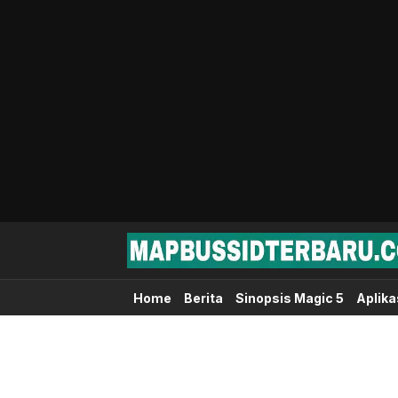
Map Bussid Terbaru
MapBussidTerbaru.com | Pusat Download 
Home
Berita
Sinopsis Magic 5
Aplika