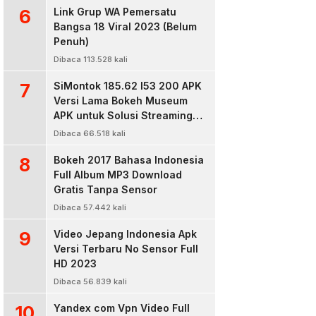
6
Link Grup WA Pemersatu
Bangsa 18 Viral 2023 (Belum
Penuh)
Dibaca 113.528 kali
7
SiMontok 185.62 l53 200 APK
Versi Lama Bokeh Museum
APK untuk Solusi Streaming
Video Bokeh Tanpa Batas
Dibaca 66.518 kali
8
Bokeh 2017 Bahasa Indonesia
Full Album MP3 Download
Gratis Tanpa Sensor
Dibaca 57.442 kali
9
Video Jepang Indonesia Apk
Versi Terbaru No Sensor Full
HD 2023
Dibaca 56.839 kali
10
Yandex com Vpn Video Full