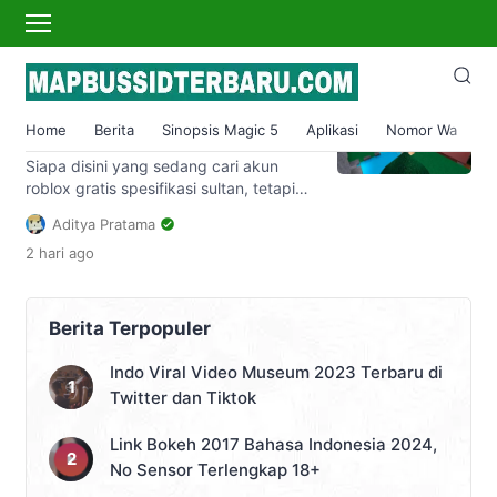
akun roblox gratis
Akun Roblox Gratis Sultan Asli
2023 Belum Pernah Dipakai
Home
Berita
Sinopsis Magic 5
Aplikasi
Nomor Wa
S
cek disini
Siapa disini yang sedang cari akun
roblox gratis spesifikasi sultan, tetapi
belum kunjung ketemu? Dalam
Aditya Pratama
artikel mapbussidterbaru.com kali ini,
2 hari
ago
kami telah menyiapkan ratusan akun
roblox sultan pet simulator x dan juga
blox fruit yang bisa digunakan oleh
siapa saja. Jangan sampai
Berita Terpopuler
ketinggalan akun roblox sultan yang
akan kami bagikan di bawah ini. Siapa
Indo Viral Video Museum 2023 Terbaru di
yang paling cepat mengklaim akunnya,
Twitter dan Tiktok
maka itulah orang […]
Link Bokeh 2017 Bahasa Indonesia 2024,
No Sensor Terlengkap 18+