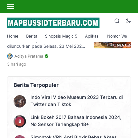
aether gazer apk
Link Download Game Aether
Gazer Apk Android iOS Gratis
Home
Berita
Sinopsis Magic 5
Aplikasi
Nomor Wa
S
Game terbaru yakni Aether Gazer resmi
diluncurkan pada Selasa, 23 Mei 2023.
Bagi yang ingin mengunduhnya, simak
Aditya Pratama
link download game Aether Gazer Apk
3 hari
ago
Android gratis di artikel ini. Gamer
mobile mungkin sudah menjajal
beberapa game terbaru dalam
beberapa waktu terakhir. Namun
Berita Terpopuler
ternyata masih ada game terbaru yang
akan meluncur di bulan Mei 2023.
Indo Viral Video Museum 2023 Terbaru di
Game terbaru […]
Twitter dan Tiktok
Link Bokeh 2017 Bahasa Indonesia 2024,
No Sensor Terlengkap 18+
Simontok VPN Anti Blokir Bebas Akses