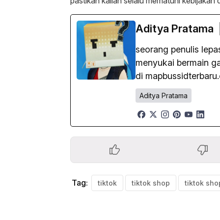
pastikan kalian selalu mematuhi kebijakan da
Aditya Pratama
seorang penulis lep
menyukai bermain gam
di mapbussidterbaru
Aditya Pratama
Tag:
tiktok
tiktok shop
tiktok sho