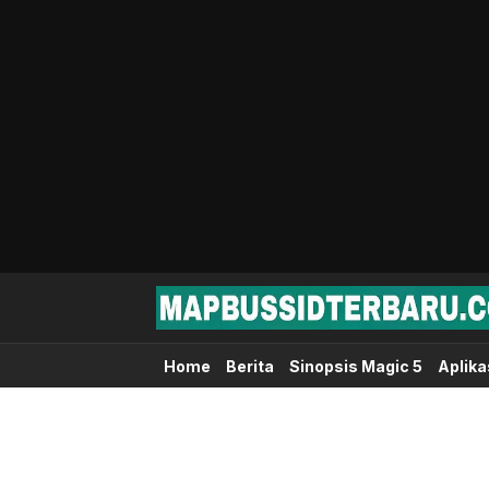
Map Bussid Terbaru
MapBussidTerbaru.com | Pusat Download 
Home
Berita
Sinopsis Magic 5
Aplika