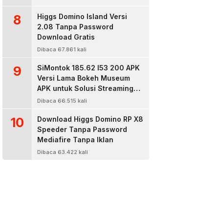
8
Higgs Domino Island Versi
2.08 Tanpa Password
Download Gratis
Dibaca 67.861 kali
9
SiMontok 185.62 l53 200 APK
Versi Lama Bokeh Museum
APK untuk Solusi Streaming
Video Bokeh Tanpa Batas
Dibaca 66.515 kali
10
Download Higgs Domino RP X8
Speeder Tanpa Password
Mediafire Tanpa Iklan
Dibaca 63.422 kali