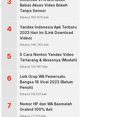
3
Bebas Akses Video Bokeh
Tanpa Sensor
Dibaca 192.970 kali
4
Yandex Indonesia Apk Terbaru
2023 Hari Ini (Link Download
Video)
Dibaca 146.740 kali
5
5 Cara Nonton Yandex Video
Terlarang & Aksesnya (Mudah)
Dibaca 124.197 kali
6
Link Grup WA Pemersatu
Bangsa 18 Viral 2023 (Belum
Penuh)
Dibaca 113.521 kali
7
Nomor HP dan WA Basmalah
Gralind 100% Asli
Dibaca 77.721 kali